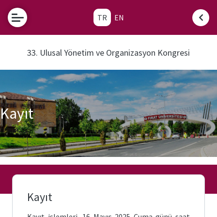
TR
EN
Bildiri
Yazım
Kuralları
33. Ulusal Yönetim ve Organizasyon Kongresi
Bildiri
Gönderimi
Kayıt
Kayıt
Kayıt işlemleri, 16 Mayıs 2025 Cuma günü saat