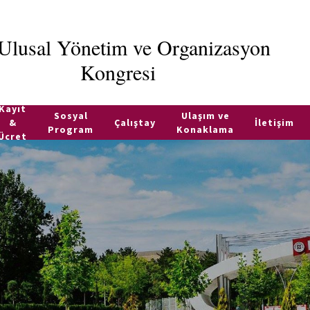
 Ulusal Yönetim ve Organizasyon
Kongresi
Kayıt
Sosyal
Ulaşım ve
&
Çalıştay
İletişim
Program
Konaklama
Ücret