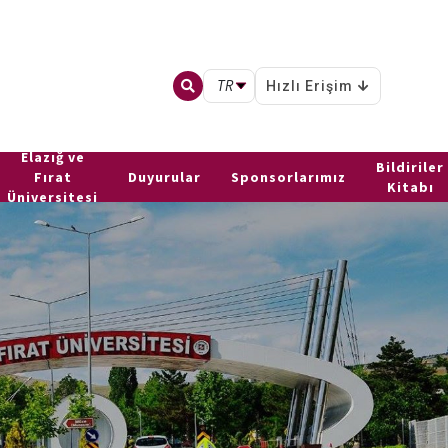
TR
Hızlı Erişim
Elazığ ve
Bildiriler
Fırat
Duyurular
Sponsorlarımız
Kitabı
Üniversitesi