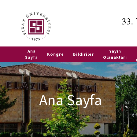
33.
Bildiri
Yazım
Kuralları
TR
EN
Ana
Yayın
Bildiri
Kongre
Bildiriler
Sayfa
Olanakları
Gönderimi
Ana Sayfa